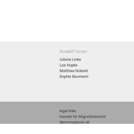
Anwält*innen
Juliane Linke
Lea Hupke
Matthias Nübold
Sophie Baumann
legal links
Kanzlei für Migrationsrecht
Mehringdamm 42
10961 Berlin